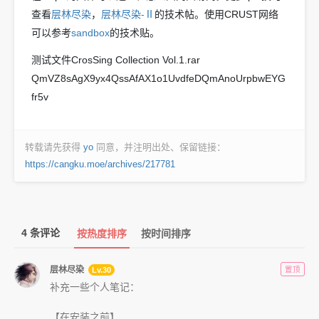
查看
层林尽染
，
层林尽染-Ⅱ
的技术帖。使用CRUST网络
可以参考
sandbox
的技术贴。
测试文件CrosSing Collection Vol.1.rar
QmVZ8sAgX9yx4QssAfAX1o1UvdfeDQmAnoUrpbwEYG
fr5v
转载请先获得
yo
同意，并注明出处、保留链接：
https://cangku.moe/archives/217781
4 条评论
按热度排序
按时间排序
置顶
层林尽染
Lv.30
补充一些个人笔记：
【在安装之前】