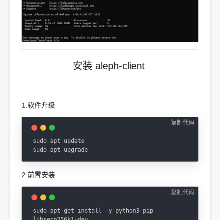
安装 aleph-client
1.软件升级
复制代码
sudo apt update

sudo apt upgrade
2.前置安装
复制代码
sudo apt-get install -y python3-pip 
libsecp256k1-dev
